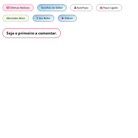
Últimas Notícias
Escolhas do Editor
AutoPapo
Fique Ligado
Mercedes-Benz
Seu Bolso
Vídeos
Seja o primeiro a comentar.