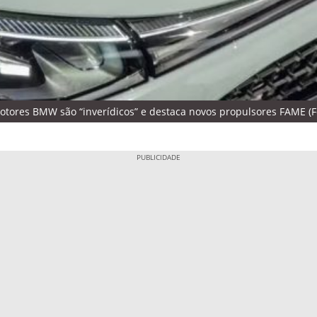
tores BMW são “inverídicos” e destaca novos propulsores FAME (F