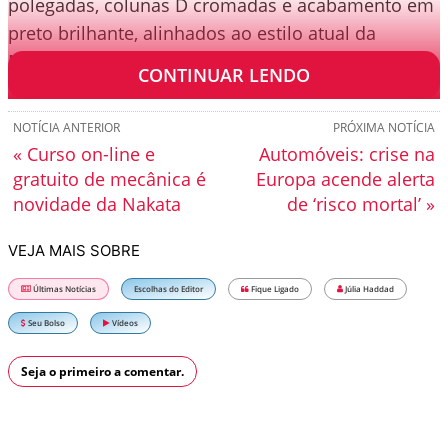
polegadas, colunas D cromadas e acabamento em
preto brilhante, alinhados ao estilo atual da
Mitsubishi.
CONTINUAR LENDO
NOTÍCIA ANTERIOR
PRÓXIMA NOTÍCIA
« Curso on-line e
Automóveis: crise na
gratuito de mecânica é
Europa acende alerta
novidade da Nakata
de ‘risco mortal’ »
VEJA MAIS SOBRE
Últimas Notícias
Escolhas do Editor
Fique Ligado
Júlia Haddad
Seu Bolso
Vídeos
Seja o primeiro a comentar.