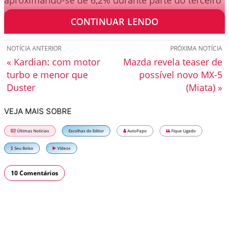
aproximando-se de 6,2% durante parte do terceiro
trimestre.
CONTINUAR LENDO
NOTÍCIA ANTERIOR
PRÓXIMA NOTÍCIA
« Kardian: com motor
Mazda revela teaser de
turbo e menor que
possível novo MX-5
Duster
(Miata) »
VEJA MAIS SOBRE
Últimas Notícias
Escolhas do Editor
AutoPapo
Fique Ligado
Seu Bolso
Vídeos
10 Comentários