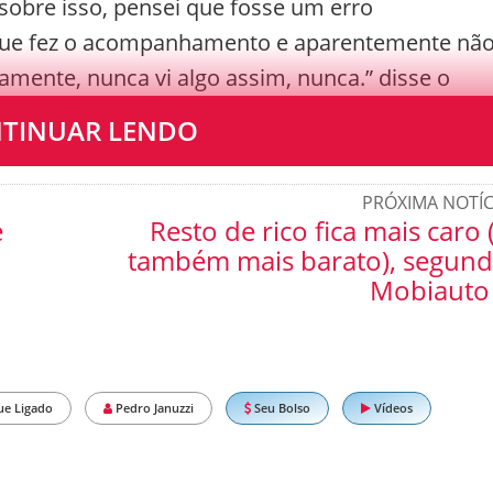
sobre isso, pensei que fosse um erro
 que fez o acompanhamento e aparentemente nã
amente, nunca vi algo assim, nunca.” disse o
TINUAR LENDO
PRÓXIMA NOTÍC
e
Resto de rico fica mais caro 
também mais barato), segun
Mobiauto
ue Ligado
Pedro Januzzi
Seu Bolso
Vídeos