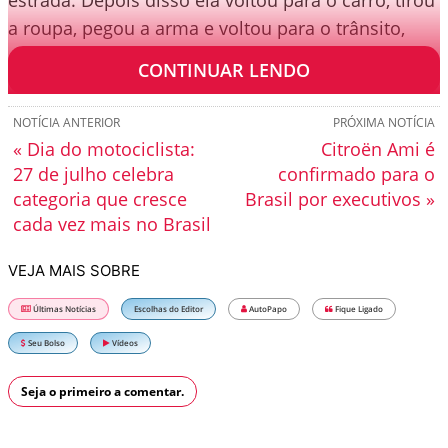
estrada. Depois disso ela voltou para o carro, tirou
a roupa, pegou a arma e voltou para o trânsito,
abandonando o Chevrolet Cobalt no processo.
CONTINUAR LENDO
NOTÍCIA ANTERIOR
PRÓXIMA NOTÍCIA
« Dia do motociclista:
Citroën Ami é
27 de julho celebra
confirmado para o
categoria que cresce
Brasil por executivos »
cada vez mais no Brasil
VEJA MAIS SOBRE
Últimas Notícias
Escolhas do Editor
AutoPapo
Fique Ligado
Seu Bolso
Vídeos
Seja o primeiro a comentar.