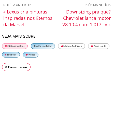
NOTÍCIA ANTERIOR
PRÓXIMA NOTÍCIA
« Lexus cria pinturas
Downsizing pra que?
inspiradas nos Eternos,
Chevrolet lança motor
da Marvel
V8 10.4 com 1.017 cv »
VEJA MAIS SOBRE
Últimas Notícias
Escolhas do Editor
Eduardo Rodrigues
Fique Ligado
Seu Bolso
Vídeos
8 Comentários