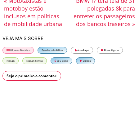
« Mototaxistas e
BMW i7 terá tela de 31
motoboy estão
polegadas 8k para
inclusos em políticas
entreter os passageiros
de mobilidade urbana
dos bancos traseiros »
VEJA MAIS SOBRE
Últimas Notícias
Escolhas do Editor
AutoPapo
Fique Ligado
Nissan
Nissan Sentra
Seu Bolso
Vídeos
Seja o primeiro a comentar.