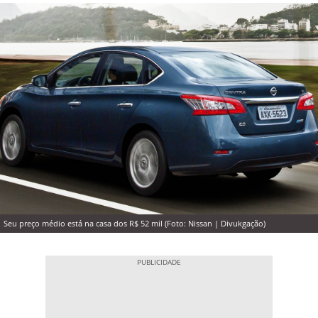
Seu preço médio está na casa dos R$ 52 mil (Foto: Nissan | Divukgação)