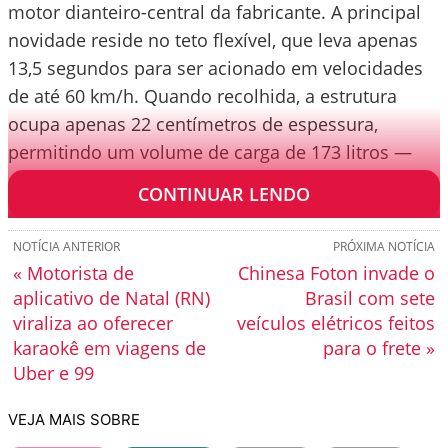
motor dianteiro-central da fabricante. A principal
novidade reside no teto flexível, que leva apenas
13,5 segundos para ser acionado em velocidades
de até 60 km/h. Quando recolhida, a estrutura
ocupa apenas 22 centímetros de espessura,
permitindo um volume de carga de 173 litros —
que sobe para 255 litros com a capota fechada.
CONTINUAR LENDO
NOTÍCIA ANTERIOR
PRÓXIMA NOTÍCIA
« Motorista de
Chinesa Foton invade o
aplicativo de Natal (RN)
Brasil com sete
viraliza ao oferecer
veículos elétricos feitos
karaokê em viagens de
para o frete »
Uber e 99
VEJA MAIS SOBRE