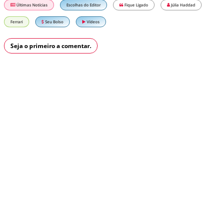
Últimas Notícias
Escolhas do Editor
Fique Ligado
Júlia Haddad
Ferrari
Seu Bolso
Vídeos
Seja o primeiro a comentar.