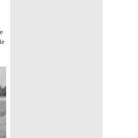
se
de