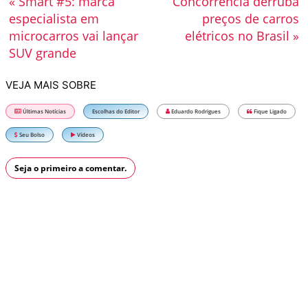
« Smart #5: marca
Concorrência derruba
especialista em
preços de carros
microcarros vai lançar
elétricos no Brasil »
SUV grande
VEJA MAIS SOBRE
Últimas Notícias
Escolhas do Editor
Eduardo Rodrigues
Fique Ligado
Seu Bolso
Vídeos
Seja o primeiro a comentar.