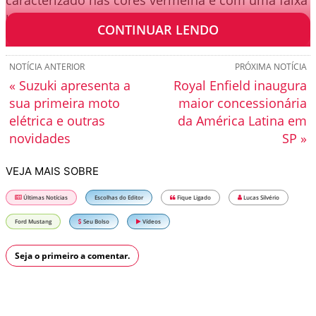
branca.
CONTINUAR LENDO
NOTÍCIA ANTERIOR
PRÓXIMA NOTÍCIA
« Suzuki apresenta a
Royal Enfield inaugura
sua primeira moto
maior concessionária
elétrica e outras
da América Latina em
novidades
SP »
VEJA MAIS SOBRE
Últimas Notícias
Escolhas do Editor
Fique Ligado
Lucas Silvério
Ford Mustang
Seu Bolso
Vídeos
Seja o primeiro a comentar.