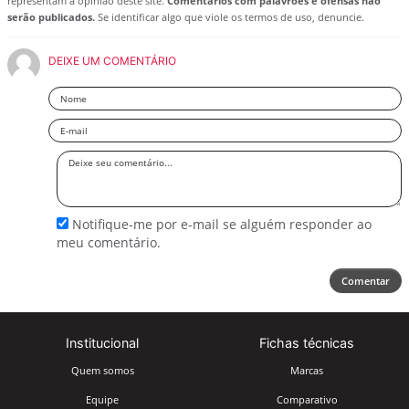
representam a opinião deste site.
Comentários com palavrões e ofensas não
serão publicados.
Se identificar algo que viole os termos de uso, denuncie.
DEIXE UM COMENTÁRIO
Nome
Email
Deixe
seu
comentário
Notifique-me por e-mail se alguém responder ao
meu comentário.
Comentar
Institucional
Fichas técnicas
Quem somos
Marcas
Equipe
Comparativo