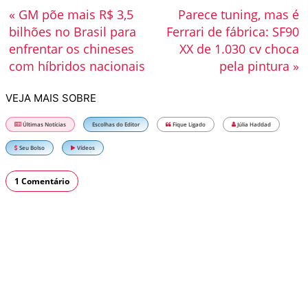
« GM põe mais R$ 3,5
Parece tuning, mas é
bilhões no Brasil para
Ferrari de fábrica: SF90
enfrentar os chineses
XX de 1.030 cv choca
com híbridos nacionais
pela pintura »
VEJA MAIS SOBRE
Últimas Notícias
Escolhas do Editor
Fique Ligado
Júlia Haddad
Seu Bolso
Vídeos
1 Comentário