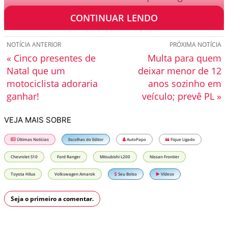
passar dos 20%.
CONTINUAR LENDO
NOTÍCIA ANTERIOR
PRÓXIMA NOTÍCIA
« Cinco presentes de
Multa para quem
Natal que um
deixar menor de 12
motociclista adoraria
anos sozinho em
ganhar!
veículo; prevê PL »
VEJA MAIS SOBRE
Últimas Notícias
Escolhas do Editor
AutoPapo
Fique Ligado
Chevrolet S10
Ford Ranger
Mitsubishi L200
Nissan Frontier
Toyota Hilux
Volkswagen Amarok
Seu Bolso
Vídeos
Seja o primeiro a comentar.