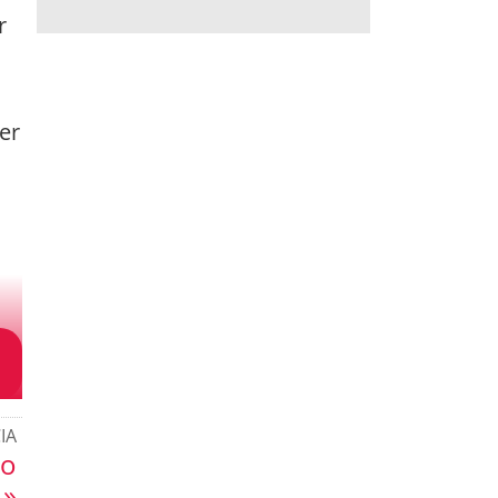
r
er
IA
do
 »