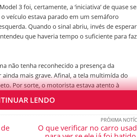
del 3 foi, certamente, a ‘iniciativa’ de quase se
o o veículo estava parado em um semáforo
esquerda. Quando o sinal abriu, invés de esperar
 entendeu que haveria tempo o suficiente para faz
ema não tenha reconhecido a presença da
r ainda mais grave. Afinal, a tela multimída do
to. Por sorte, o motorista estava atento à
nte antes de algo mais grave acontecer.
TINUAR LENDO
PRÓXIMA NOTÍC
 de
O que verificar no carro usa
para ver se ele já foi batido