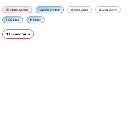
Últimas Notícias
Escolhas do Editor
Fique Ligado
Lucas Silvério
Seu Bolso
Vídeos
1 Comentário