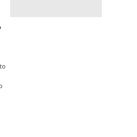
o
to
e
o