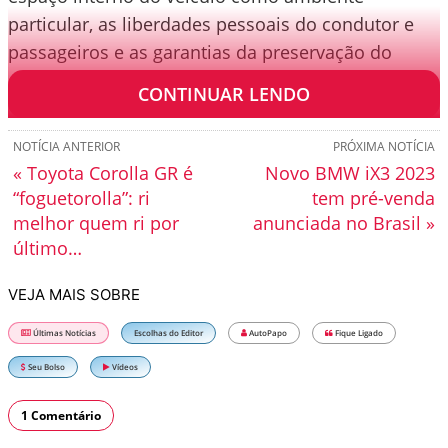
particular, as liberdades pessoais do condutor e
passageiros e as garantias da preservação do
direito de imagem.
CONTINUAR LENDO
NOTÍCIA ANTERIOR
PRÓXIMA NOTÍCIA
« Toyota Corolla GR é
Novo BMW iX3 2023
“foguetorolla”: ri
tem pré-venda
melhor quem ri por
anunciada no Brasil »
último…
VEJA MAIS SOBRE
Últimas Notícias
Escolhas do Editor
AutoPapo
Fique Ligado
Seu Bolso
Vídeos
1 Comentário