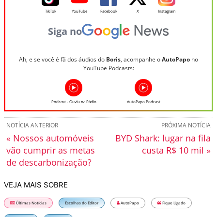
TikTok
YouTube
Facebook
X
Instagram
Siga no
Ah, e se você é fã dos áudios do
Boris
, acompanhe o
AutoPapo
no
YouTube Podcasts:
Podcast - Ouviu na Rádio
AutoPapo Podcast
NOTÍCIA ANTERIOR
PRÓXIMA NOTÍCIA
« Nossos automóveis
BYD Shark: lugar na fila
vão cumprir as metas
custa R$ 10 mil »
de descarbonização?
VEJA MAIS SOBRE
Últimas Notícias
Escolhas do Editor
AutoPapo
Fique Ligado