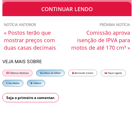
no Mundial de Rali.
CONTINUAR LENDO
NOTÍCIA ANTERIOR
PRÓXIMA NOTÍCIA
« Postos terão que
Comissão aprova
mostrar preços com
isenção de IPVA para
duas casas decimais
motos de até 170 cm³ »
VEJA MAIS SOBRE
Últimas Notícias
Escolhas do Editor
Bernardo Castro
Fique Ligado
Seu Bolso
Vídeos
Seja o primeiro a comentar.