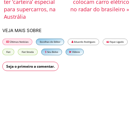
ter ‘carteira’ especial
colocam carro elétrico
para supercarros, na
no radar do brasileiro »
Austrália
VEJA MAIS SOBRE
Últimas Notícias
Escolhas do Editor
Eduardo Rodrigues
Fique Ligado
Fiat
Fiat Strada
Seu Bolso
Vídeos
Seja o primeiro a comentar.