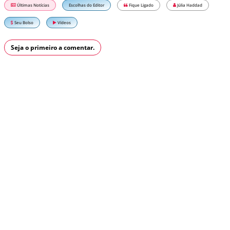
Últimas Notícias
Escolhas do Editor
Fique Ligado
Júlia Haddad
Seu Bolso
Vídeos
Seja o primeiro a comentar.