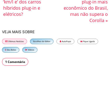
‘km/l e’ dos carros
plug-in mais
híbridos plug-in e
econômico do Brasil,
elétricos?
mas não supera o
Corolla »
VEJA MAIS SOBRE
Últimas Notícias
Escolhas do Editor
AutoPapo
Fique Ligado
Seu Bolso
Vídeos
1 Comentário