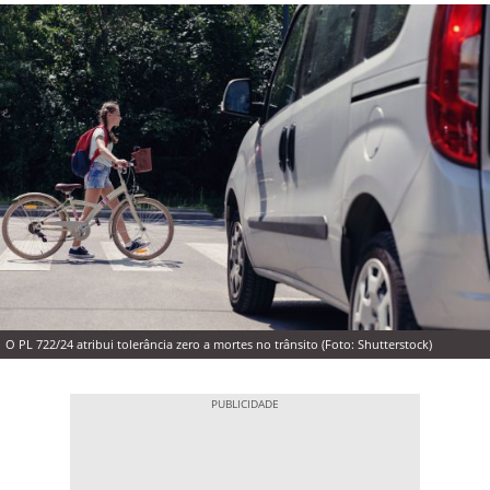
O PL 722/24 atribui tolerância zero a mortes no trânsito (Foto: Shutterstock)