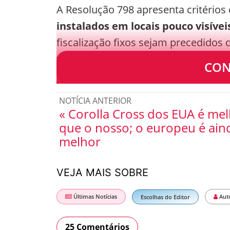
A Resolução 798 apresenta critérios
instalados em locais pouco visívei
fiscalização fixos sejam precedidos 
viária e informar, aos condutores, a
CON
NOTÍCIA ANTERIOR
« Corolla Cross dos EUA é me
que o nosso; o europeu é ain
melhor
VEJA MAIS SOBRE
Últimas Notícias
Aut
Escolhas do Editor
25 Comentários