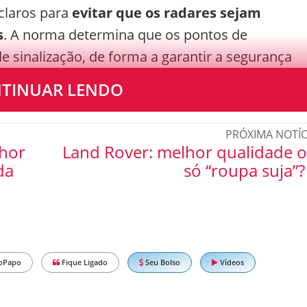
 claros para
evitar que os radares sejam
s
. A norma determina que os pontos de
de sinalização, de forma a garantir a segurança
 velocidade máxima permitida para o local.
TINUAR LENDO
PRÓXIMA NOTÍC
lhor
Land Rover: melhor qualidade 
da
só “roupa suja”?
oPapo
Fique Ligado
Seu Bolso
Vídeos