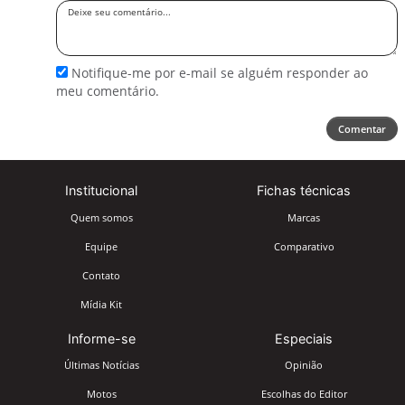
Deixe
seu
comentário
Notifique-me por e-mail se alguém responder ao
meu comentário.
Comentar
Institucional
Fichas técnicas
Quem somos
Marcas
Equipe
Comparativo
Contato
Mídia Kit
Informe-se
Especiais
Últimas Notícias
Opinião
Motos
Escolhas do Editor