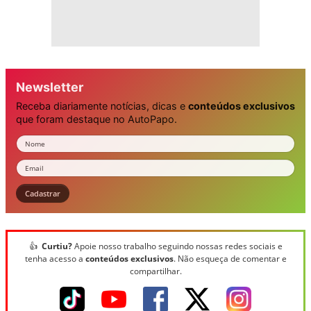
Newsletter
Receba diariamente notícias, dicas e
conteúdos exclusivos
que foram destaque no AutoPapo.
Nome
Email
Cadastrar
👍
Curtiu?
Apoie nosso trabalho seguindo nossas redes sociais e
tenha acesso a
conteúdos exclusivos
. Não esqueça de comentar e
compartilhar.