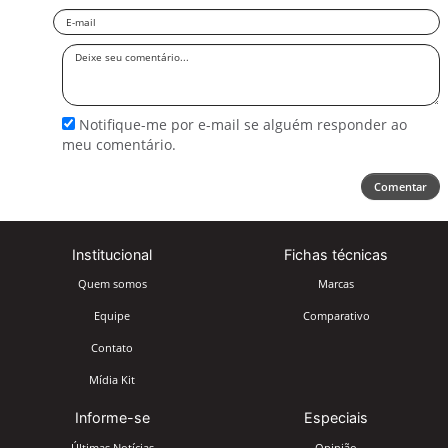
Email
Deixe
seu
comentário
Notifique-me por e-mail se alguém responder ao
meu comentário.
Comentar
Institucional
Fichas técnicas
Quem somos
Marcas
Equipe
Comparativo
Contato
Mídia Kit
Informe-se
Especiais
Últimas Notícias
Opinião