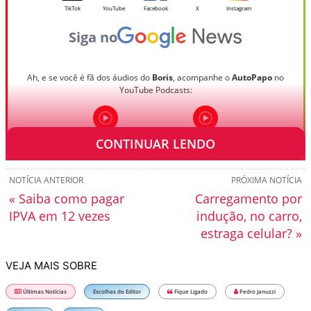
TikTok
YouTube
Facebook
X
Instagram
Siga no
Ah, e se você é fã dos áudios do
Boris
, acompanhe o
AutoPapo
no
YouTube Podcasts:
Podcast - Ouviu na Rádio
AutoPapo Podcast
CONTINUAR LENDO
NOTÍCIA ANTERIOR
PRÓXIMA NOTÍCIA
« Saiba como pagar
Carregamento por
IPVA em 12 vezes
indução, no carro,
estraga celular? »
VEJA MAIS SOBRE
Últimas Notícias
Escolhas do Editor
Fique Ligado
Pedro Januzzi