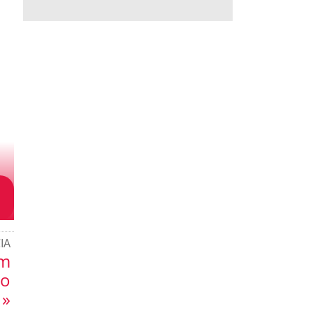
IA
om
ço
 »