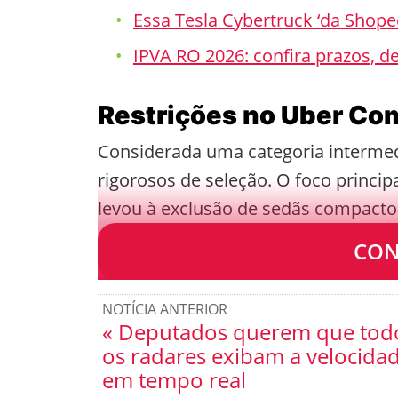
Essa Tesla Cybertruck ‘da Shope
IPVA RO 2026: confira prazos, 
Restrições no Uber Co
Considerada uma categoria intermedi
rigorosos de seleção. O foco princi
levou à exclusão de sedãs compact
pernas ou que possuem porta-malas
CON
NOTÍCIA ANTERIOR
« Deputados querem que tod
os radares exibam a velocida
em tempo real