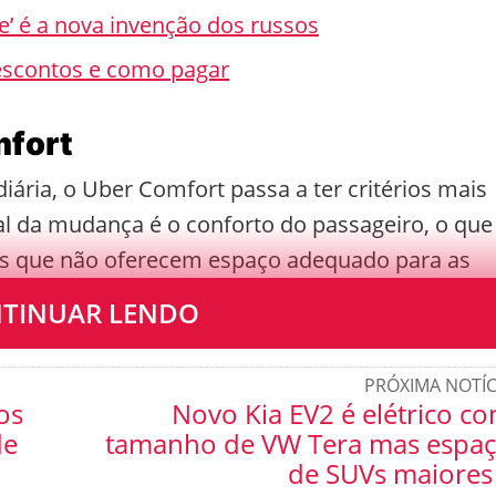
e’ é a nova invenção dos russos
descontos e como pagar
mfort
ária, o Uber Comfort passa a ter critérios mais
pal da mudança é o conforto do passageiro, o que
os que não oferecem espaço adequado para as
 reduzido.
TINUAR LENDO
PRÓXIMA NOTÍC
os
Novo Kia EV2 é elétrico c
de
tamanho de VW Tera mas espa
de SUVs maiores