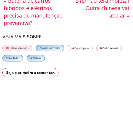
« Bateria de carros
BYD não terá moleza!
híbridos e elétricos
Outra chinesa vai
precisa de manutenção
abalar »
preventiva?
VEJA MAIS SOBRE
Últimas Notícias
Escolhas do Editor
Fique Ligado
Pedro Januzzi
Seu Bolso
Vídeos
Seja o primeiro a comentar.