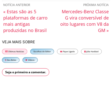
NOTÍCIA ANTERIOR
PRÓXIMA NOTÍCIA
« Estas são as 5
Mercedes-Benz Classe
plataformas de carro
G vira conversível de
mais antigas
oito lugares com V8 da
produzidas no Brasil
GM »
VEJA MAIS SOBRE
Últimas Notícias
Escolhas do Editor
Fique Ligado
Júlia Haddad
Seu Bolso
Vídeos
Seja o primeiro a comentar.