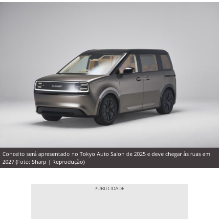
Conceito será apresentado no Tokyo Auto Salon de 2025 e deve chegar às ruas em
2027 (Foto: Sharp | Reprodução)