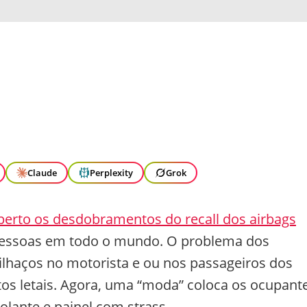
Claude
Perplexity
Grok
rto os desdobramentos do recall dos airbags
 pessoas em todo o mundo. O problema dos
tilhaços no motorista e ou nos passageiros dos
tos letais. Agora, uma “moda” coloca os ocupant
olante e painel com strass.