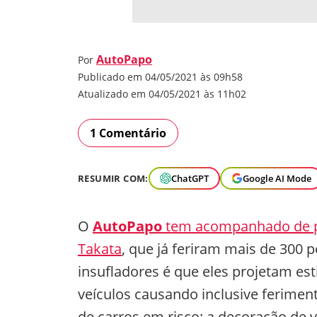
AutoPapo
Por
Publicado em 04/05/2021 às 09h58
Atualizado em 04/05/2021 às 11h02
1 Comentário
RESUMIR COM:
ChatGPT
Google AI Mode
O
AutoPapo
tem acompanhado de pe
Takata
, que já feriram mais de 300
insufladores é que eles projetam es
veículos causando inclusive ferimen
de carros em risco: a decoração de v