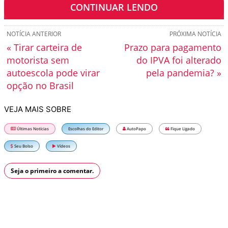
clientes finais pagantes.
CONTINUAR LENDO
NOTÍCIA ANTERIOR
PRÓXIMA NOTÍCIA
« Tirar carteira de
Prazo para pagamento
motorista sem
do IPVA foi alterado
autoescola pode virar
pela pandemia? »
opção no Brasil
VEJA MAIS SOBRE
Últimas Notícias
Escolhas do Editor
AutoPapo
Fique Ligado
Seu Bolso
Vídeos
Seja o primeiro a comentar.