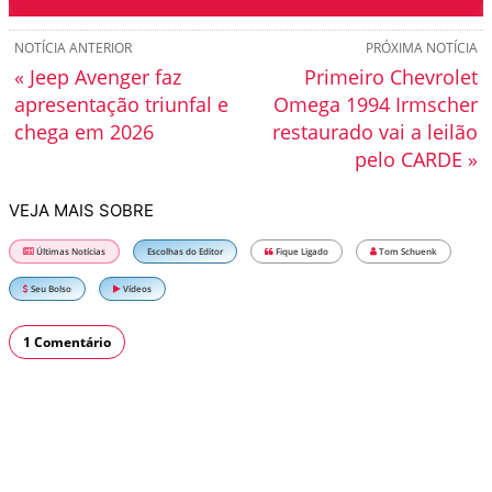
NOTÍCIA ANTERIOR
PRÓXIMA NOTÍCIA
« Jeep Avenger faz
Primeiro Chevrolet
apresentação triunfal e
Omega 1994 Irmscher
chega em 2026
restaurado vai a leilão
pelo CARDE »
VEJA MAIS SOBRE
Últimas Notícias
Escolhas do Editor
Fique Ligado
Tom Schuenk
Seu Bolso
Vídeos
1 Comentário