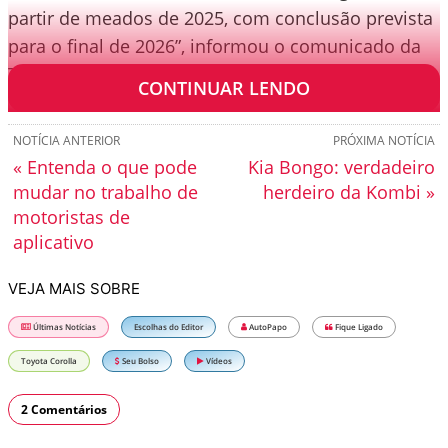
partir de meados de 2025, com conclusão prevista
para o final de 2026”, informou o comunicado da
Toyota.
CONTINUAR LENDO
NOTÍCIA ANTERIOR
PRÓXIMA NOTÍCIA
« Entenda o que pode
Kia Bongo: verdadeiro
mudar no trabalho de
herdeiro da Kombi »
motoristas de
aplicativo
VEJA MAIS SOBRE
Últimas Notícias
Escolhas do Editor
AutoPapo
Fique Ligado
Toyota Corolla
Seu Bolso
Vídeos
2 Comentários