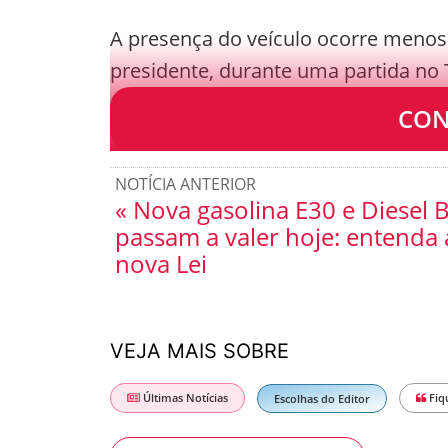
A presença do veículo ocorre menos
presidente, durante uma partida no T
atentado, o Serviço Secreto intensif
CON
NOTÍCIA ANTERIOR
« Nova gasolina E30 e Diesel 
passam a valer hoje: entenda 
nova Lei
VEJA MAIS SOBRE
Últimas Notícias
Fiq
Escolhas do Editor