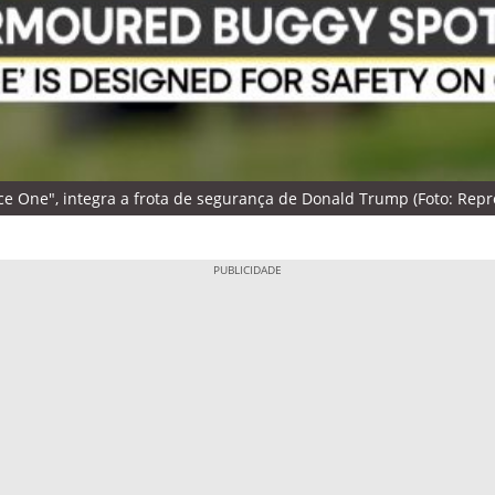
rce One", integra a frota de segurança de Donald Trump (Foto: Rep