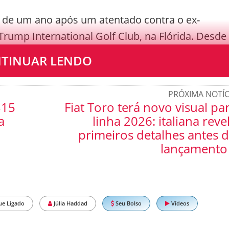
 de um ano após um atentado contra o ex-
rump International Golf Club, na Flórida. Desde
icou as medidas de segurança.
TINUAR LENDO
PRÓXIMA NOTÍC
B15
Fiat Toro terá novo visual pa
a
linha 2026: italiana reve
primeiros detalhes antes 
lançamento
ue Ligado
Júlia Haddad
Seu Bolso
Vídeos