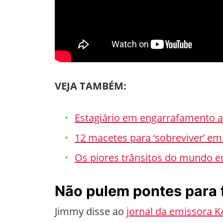
VEJA TAMBÉM:
Estagiário em engarrafamento a
12 macetes para ‘sobreviver’ e
Os piores trânsitos do mundo 
Não pulem pontes para 
Jimmy disse ao
jornal da emissora 