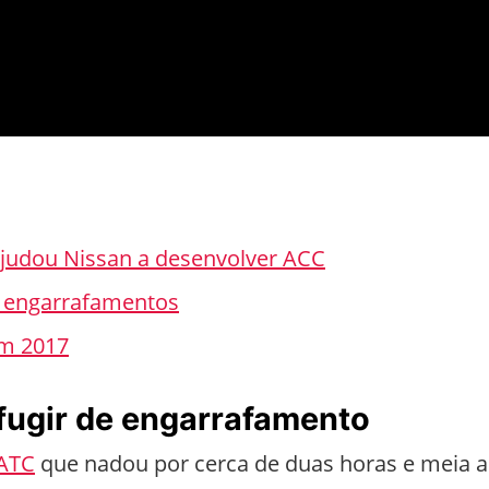
judou Nissan a desenvolver ACC
m engarrafamentos
em 2017
fugir de engarrafamento
KATC
que nadou por cerca de duas horas e meia a