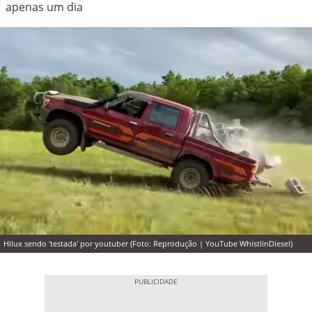
apenas um dia
Hilux sendo 'testada' por youtuber (Foto: Reprodução | YouTube WhistlinDiesel)