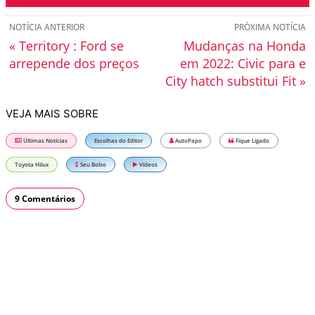
NOTÍCIA ANTERIOR
PRÓXIMA NOTÍCIA
« Territory : Ford se
Mudanças na Honda
arrepende dos preços
em 2022: Civic para e
City hatch substitui Fit »
VEJA MAIS SOBRE
Últimas Notícias
Escolhas do Editor
AutoPapo
Fique Ligado
Toyota Hilux
Seu Bolso
Vídeos
9 Comentários