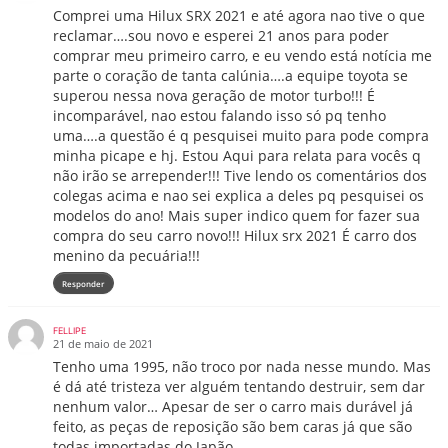
Comprei uma Hilux SRX 2021 e até agora nao tive o que
reclamar….sou novo e esperei 21 anos para poder
comprar meu primeiro carro, e eu vendo está notícia me
parte o coração de tanta calúnia….a equipe toyota se
superou nessa nova geração de motor turbo!!! É
incomparável, nao estou falando isso só pq tenho
uma….a questão é q pesquisei muito para pode compra
minha picape e hj. Estou Aqui para relata para vocês q
não irão se arrepender!!! Tive lendo os comentários dos
colegas acima e nao sei explica a deles pq pesquisei os
modelos do ano! Mais super indico quem for fazer sua
compra do seu carro novo!!! Hilux srx 2021 É carro dos
menino da pecuária!!!
Responder
FELLIPE
21 de maio de 2021
Tenho uma 1995, não troco por nada nesse mundo. Mas
é dá até tristeza ver alguém tentando destruir, sem dar
nenhum valor… Apesar de ser o carro mais durável já
feito, as peças de reposição são bem caras já que são
todas importadas do Japão