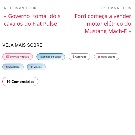
NOTÍCIA ANTERIOR
PRÓXIMA NOTÍCIA
« Governo “toma” dois
Ford começa a vender
cavalos do Fiat Pulse
motor elétrico do
Mustang Mach-E »
VEJA MAIS SOBRE
Últimas Notícias
Escolhas do Editor
AutoPapo
Fique Ligado
Seu Bolso
Vídeos
16 Comentários