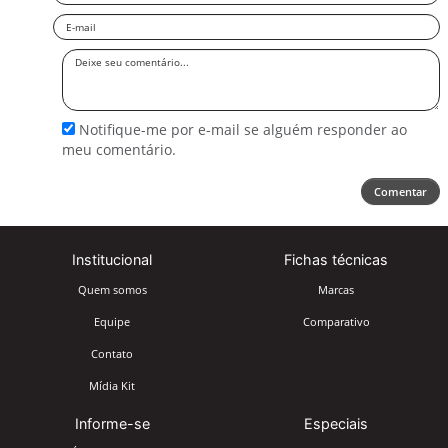
Email
Deixe
seu
comentário
Notifique-me por e-mail se alguém responder ao
meu comentário.
Comentar
Institucional
Fichas técnicas
Quem somos
Marcas
Equipe
Comparativo
Contato
Mídia Kit
Informe-se
Especiais