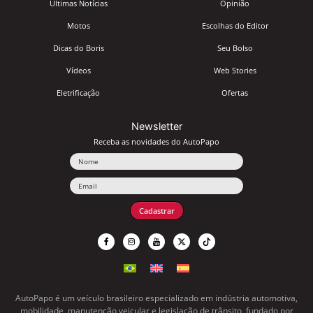
Últimas Notícias
Opinião
Motos
Escolhas do Editor
Dicas do Boris
Seu Bolso
Vídeos
Web Stories
Eletrificação
Ofertas
Newsletter
Receba as novidades do AutoPapo
Nome
Email
Cadastrar
AutoPapo é um veículo brasileiro especializado em indústria automotiva,
mobilidade, manutenção veicular e legislação de trânsito, fundado por