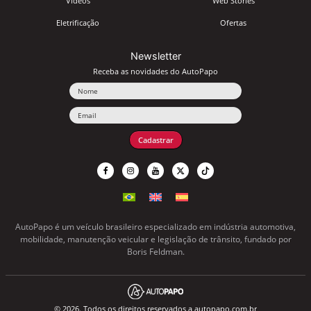
Vídeos
Web Stories
Eletrificação
Ofertas
Newsletter
Receba as novidades do AutoPapo
Nome
Email
Cadastrar
AutoPapo é um veículo brasileiro especializado em indústria automotiva,
mobilidade, manutenção veicular e legislação de trânsito, fundado por
Boris Feldman.
© 2026. Todos os direitos reservados a autopapo.com.br