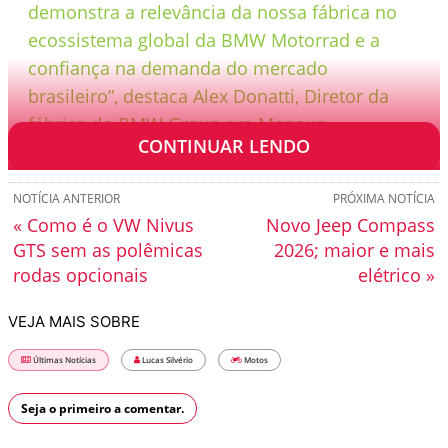
demonstra a relevância da nossa fábrica no
ecossistema global da BMW Motorrad e a
confiança na demanda do mercado
brasileiro”, destaca Alex Donatti, Diretor da
fábrica do BMW Group em Manaus.
CONTINUAR LENDO
NOTÍCIA ANTERIOR
PRÓXIMA NOTÍCIA
« Como é o VW Nivus
Novo Jeep Compass
GTS sem as polêmicas
2026; maior e mais
rodas opcionais
elétrico »
VEJA MAIS SOBRE
Últimas Notícias
Lucas Silvério
Motos
Seja o primeiro a comentar.