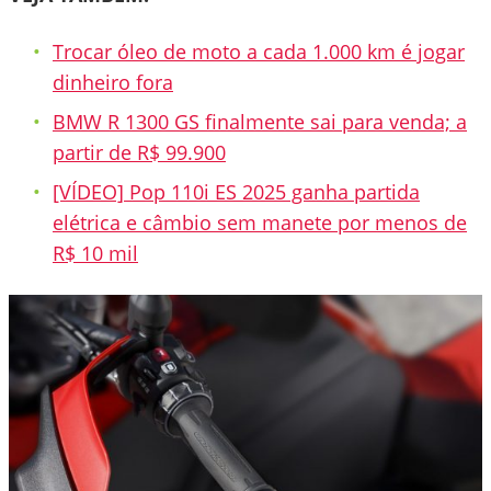
Trocar óleo de moto a cada 1.000 km é jogar
dinheiro fora
BMW R 1300 GS finalmente sai para venda; a
partir de R$ 99.900
[VÍDEO] Pop 110i ES 2025 ganha partida
elétrica e câmbio sem manete por menos de
R$ 10 mil