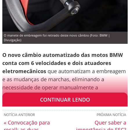
O manete de embreagem foi retirado deste novo câmbio (Foto: BMW |
Divulgação)
O novo câmbio automatizado das motos BMW
conta com 6 velocidades e dois atuadores
eletromecânicos
que automatizam a embreagem
e as mudanças de marchas, eliminando a
necessidade de operar manualmente a
embreagem.
CONTINUAR LENDO
NOTÍCIA ANTERIOR
PRÓXIMA NOTÍCIA
« Convocação para
Quer saber a
recall: as duas
importância do ESC?