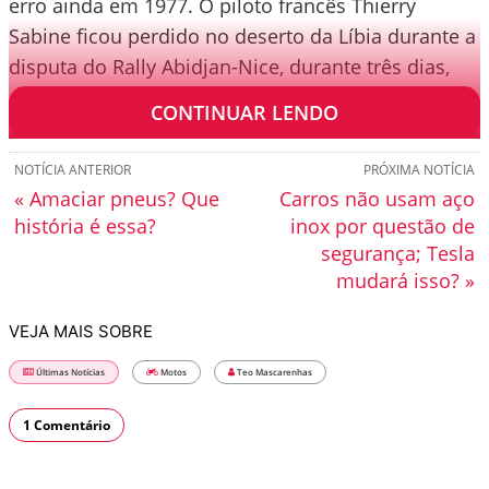
erro ainda em 1977. O piloto francês Thierry
Sabine ficou perdido no deserto da Líbia durante a
disputa do Rally Abidjan-Nice, durante três dias,
até ser resgatado.
CONTINUAR LENDO
NOTÍCIA ANTERIOR
PRÓXIMA NOTÍCIA
« Amaciar pneus? Que
Carros não usam aço
história é essa?
inox por questão de
segurança; Tesla
mudará isso? »
VEJA MAIS SOBRE
Últimas Notícias
Motos
Teo Mascarenhas
1 Comentário