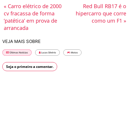
« Carro elétrico de 2000
Red Bull RB17 é o
cv fracassa de forma
hipercarro que corre
‘patética’ em prova de
como um F1 »
arrancada
VEJA MAIS SOBRE
Últimas Notícias
Lucas Silvério
Motos
Seja o primeiro a comentar.