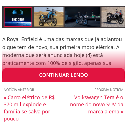
A Royal Enfield é uma das marcas que já adiantou
o que tem de novo, sua primeira moto elétrica. A
moderna que será anunciada hoje (4) está
praticamente com 100% de sigilo, apenas sua
silhueta revela um modelo aventureiro.
CONTINUAR LENDO
NOTÍCIA ANTERIOR
PRÓXIMA NOTÍCIA
« Carro elétrico de R$
Volkswagen Tera é o
370 mil explode e
nome do novo SUV da
família se salva por
marca alemã »
pouco