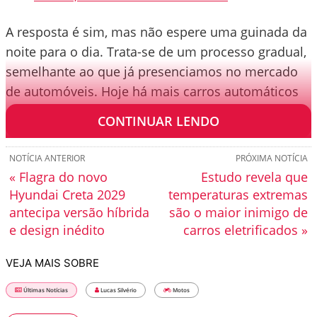
A resposta é sim, mas não espere uma guinada da
noite para o dia. Trata-se de um processo gradual,
semelhante ao que já presenciamos no mercado
de automóveis. Hoje há mais carros automáticos
emplacados do que manuais.
CONTINUAR LENDO
NOTÍCIA ANTERIOR
PRÓXIMA NOTÍCIA
« Flagra do novo
Estudo revela que
Hyundai Creta 2029
temperaturas extremas
antecipa versão híbrida
são o maior inimigo de
e design inédito
carros eletrificados »
VEJA MAIS SOBRE
Últimas Notícias
Lucas Silvério
Motos