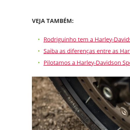
VEJA TAMBÉM:
Rodriguinho tem a Harley-Davi
Saiba as diferenças entre as Ha
Pilotamos a Harley-Davidson Spo