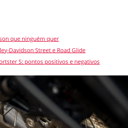
dson que ninguém quer
rley-Davidson Street e Road Glide
rtster S: pontos positivos e negativos