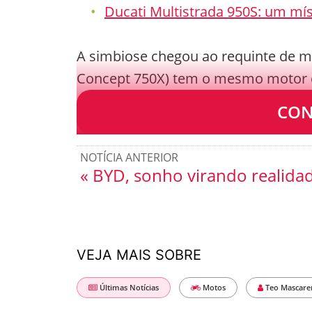
Ducati Multistrada 950S: um mí
A simbiose chegou ao requinte de m
Concept 750X) tem o mesmo motor d
convivem no mercado brasileiro.
CON
NOTÍCIA ANTERIOR
« BYD, sonho virando realida
VEJA MAIS SOBRE
Últimas Notícias
Motos
Teo Mascare