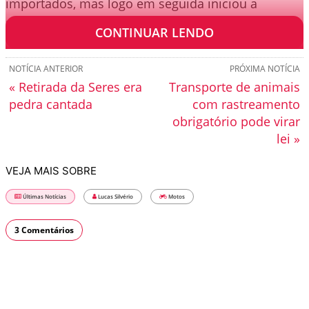
importados, mas logo em seguida iniciou a
produção do modelo por aqui.
CONTINUAR LENDO
NOTÍCIA ANTERIOR
PRÓXIMA NOTÍCIA
« Retirada da Seres era
Transporte de animais
pedra cantada
com rastreamento
obrigatório pode virar
lei »
VEJA MAIS SOBRE
Últimas Notícias
Lucas Silvério
Motos
3 Comentários