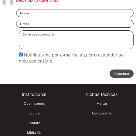
DEIXE UM COMENTÁRIO
Nome
Email
Deixe
seu
comentário
Notifique-me por e-mail se alguém responder ao
meu comentário.
Comentar
Institucional
Fichas técnicas
Quem somos
Marcas
Equipe
Comparativo
Contato
Mídia Kit