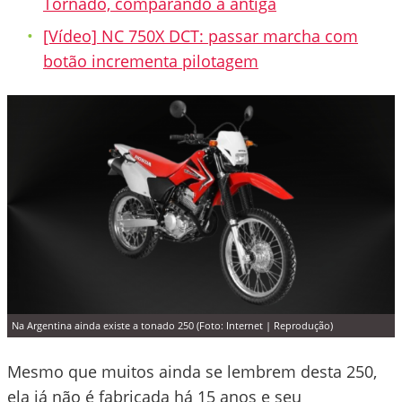
Tornado, comparando a antiga
[Vídeo] NC 750X DCT: passar marcha com
botão incrementa pilotagem
Na Argentina ainda existe a tonado 250 (Foto: Internet | Reprodução)
Mesmo que muitos ainda se lembrem desta 250,
ela já não é fabricada há 15 anos e seu