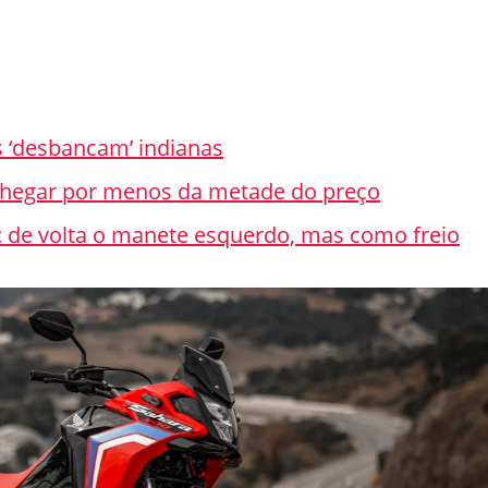
 ‘desbancam’ indianas
chegar por menos da metade do preço
 de volta o manete esquerdo, mas como freio