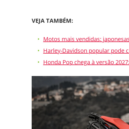
VEJA TAMBÉM:
Motos mais vendidas: japonesas
Harley-Davidson popular pode 
Honda Pop chega à versão 2027: